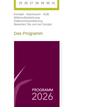
25
26
27
28
29
30
31
Kontakt
- Impressum
- AGB
Widerrufsbelehrung
Datenschutzerklärung
Bewerten Sie uns bei Google
Das Programm