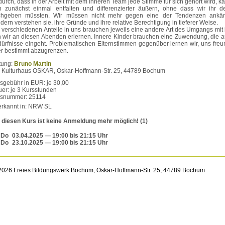
urch, dass in der Arbeit mit dem Inneren Team jede Stimme für sich gehört wird, k
h zunächst einmal entfalten und differenzierter äußern, ohne dass wir ihr d
chgeben müssten. Wir müssen nicht mehr gegen eine der Tendenzen ankä
dern verstehen sie, ihre Gründe und ihre relative Berechtigung in tieferer Weise.
 verschiedenen Anteile in uns brauchen jeweils eine andere Art des Umgangs mit 
 wir an diesen Abenden erlernen. Innere Kinder brauchen eine Zuwendung, die au
ürfnisse eingeht. Problematischen Elternstimmen gegenüber lernen wir, uns freun
r bestimmt abzugrenzen.
tung:
Bruno Martin
: Kulturhaus OSKAR, Oskar-Hoffmann-Str. 25, 44789 Bochum
sgebühr in EUR: je 30,00
er: je 3 Kursstunden
rsnummer: 25114
rkannt in: NRW SL
 diesen Kurs ist keine Anmeldung mehr möglich! (1)
Do
03.04.2025
— 19:00 bis 21:15 Uhr
Do
23.10.2025
— 19:00 bis 21:15 Uhr
026 Freies Bildungswerk Bochum, Oskar-Hoffmann-Str. 25, 44789 Bochum