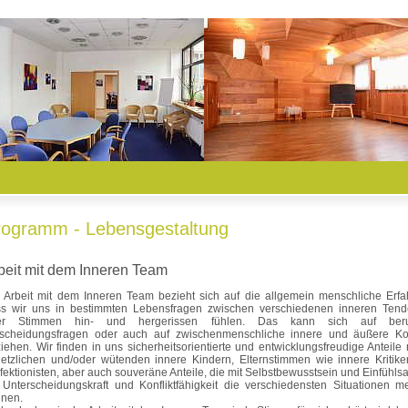
rogramm - Lebensgestaltung
beit mit dem Inneren Team
 Arbeit mit dem Inneren Team bezieht sich auf die allgemein menschliche Erfa
s wir uns in bestimmten Lebensfragen zwischen verschiedenen inneren Ten
er Stimmen hin- und hergerissen fühlen. Das kann sich auf beruf
scheidungsfragen oder auch auf zwischenmenschliche innere und äußere Kon
iehen. Wir finden in uns sicherheitsorientierte und entwicklungsfreudige Anteile
letzlichen und/oder wütenden innere Kindern, Elternstimmen wie innere Kritike
fektionisten, aber auch souveräne Anteile, die mit Selbstbewusstsein und Einfühls
 Unterscheidungskraft und Konfliktfähigkeit die verschiedensten Situationen me
nen.