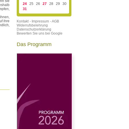
ann sie
24
25
26
27
28
29
30
eshalb
mpfen,
31
ihnen,
f ihre
Kontakt
- Impressum
- AGB
dlich,
Widerrufsbelehrung
Datenschutzerklärung
Bewerten Sie uns bei Google
Das Programm