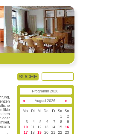
SUCHE
Programm 2026
hrung,
«
August 2026
»
denzen
liche
flikte
Mo
Di
Mi
Do
Fr
Sa
So
 neben
1
2
r oder
3
4
5
6
7
8
9
amkeit,
istern
10
11
12
13
14
15
16
17
18
19
20
21
22
23