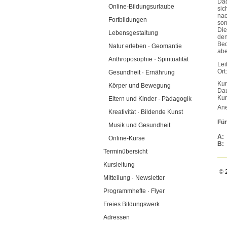
Dad
Online-Bildungsurlaube
sic
na
Fortbildungen
son
Die
Lebensgestaltung
den
Bed
Natur erleben · Geomantie
abe
Anthroposophie · Spiritualität
Lei
Ort
Gesundheit · Ernährung
Kur
Körper und Bewegung
Dau
Ku
Eltern und Kinder · Pädagogik
Ane
Kreativität · Bildende Kunst
Für
Musik und Gesundheit
A:
Online-Kurse
B:
Terminübersicht
Kursleitung
©
2
Mitteilung · Newsletter
Programmhefte · Flyer
Freies Bildungswerk
Adressen