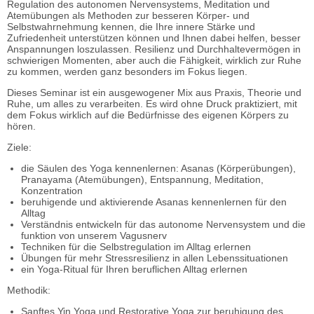
Regulation des autonomen Nervensystems, Meditation und
Atemübungen als Methoden zur besseren Körper- und
Selbstwahrnehmung kennen, die Ihre innere Stärke und
Zufriedenheit unterstützen können und Ihnen dabei helfen, besser
Anspannungen loszulassen. Resilienz und Durchhaltevermögen in
schwierigen Momenten, aber auch die Fähigkeit, wirklich zur Ruhe
zu kommen, werden ganz besonders im Fokus liegen.
Dieses Seminar ist ein ausgewogener Mix aus Praxis, Theorie und
Ruhe, um alles zu verarbeiten. Es wird ohne Druck praktiziert, mit
dem Fokus wirklich auf die Bedürfnisse des eigenen Körpers zu
hören.
Ziele:
die Säulen des Yoga kennenlernen: Asanas (Körperübungen),
Pranayama (Atemübungen), Entspannung, Meditation,
Konzentration
beruhigende und aktivierende Asanas kennenlernen für den
Alltag
Verständnis entwickeln für das autonome Nervensystem und die
funktion von unserem Vagusnerv
Techniken für die Selbstregulation im Alltag erlernen
Übungen für mehr Stressresilienz in allen Lebenssituationen
ein Yoga-Ritual für Ihren beruflichen Alltag erlernen
Methodik:
Sanftes Yin Yoga und Restorative Yoga zur beruhigung des