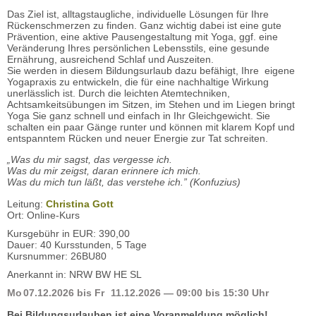
Das Ziel ist, alltagstaugliche, individuelle Lösungen für Ihre
Rückenschmerzen zu finden. Ganz wichtig dabei ist eine gute
Prävention, eine aktive Pausengestaltung mit Yoga, ggf. eine
Veränderung Ihres persönlichen Lebensstils, eine gesunde
Ernährung, ausreichend Schlaf und Auszeiten.
Sie werden in diesem Bildungsurlaub dazu befähigt, Ihre eigene
Yogapraxis zu entwickeln, die für eine nachhaltige Wirkung
unerlässlich ist. Durch die leichten Atemtechniken,
Achtsamkeitsübungen im Sitzen, im Stehen und im Liegen bringt
Yoga Sie ganz schnell und einfach in Ihr Gleichgewicht. Sie
schalten ein paar Gänge runter und können mit klarem Kopf und
entspanntem Rücken und neuer Energie zur Tat schreiten.
„Was du mir sagst, das vergesse ich.
Was du mir zeigst, daran erinnere ich mich.
Was du mich tun läßt, das verstehe ich.” (Konfuzius)
Leitung:
Christina Gott
Ort: Online-Kurs
Kursgebühr in EUR: 390,00
Dauer: 40 Kursstunden, 5 Tage
Kursnummer: 26BU80
Anerkannt in: NRW BW HE SL
Mo
07.12.2026
bis
Fr
11.12.2026
— 09:00 bis 15:30 Uhr
Bei Bildungsurlauben ist eine Voranmeldung möglich!