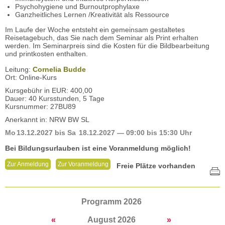
Psychohygiene und Burnoutprophylaxe
Ganzheitliches Lernen /Kreativität als Ressource
Im Laufe der Woche entsteht ein gemeinsam gestaltetes
Reisetagebuch, das Sie nach dem Seminar als Print erhalten
werden. Im Seminarpreis sind die Kosten für die Bildbearbeitung
und printkosten enthalten.
Leitung:
Cornelia Budde
Ort: Online-Kurs
Kursgebühr in EUR: 400,00
Dauer: 40 Kursstunden, 5 Tage
Kursnummer: 27BU89
Anerkannt in: NRW BW SL
Mo
13.12.2027
bis
Sa
18.12.2027
— 09:00 bis 15:30 Uhr
Bei Bildungsurlauben ist eine Voranmeldung möglich!
Zur Anmeldung
Zur Voranmeldung
Freie Plätze vorhanden
Programm 2026
«
August 2026
»