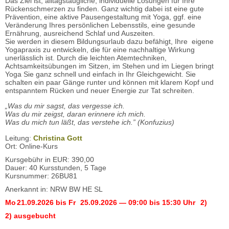
Das Ziel ist, alltagstaugliche, individuelle Lösungen für Ihre
Rückenschmerzen zu finden. Ganz wichtig dabei ist eine gute
Prävention, eine aktive Pausengestaltung mit Yoga, ggf. eine
Veränderung Ihres persönlichen Lebensstils, eine gesunde
Ernährung, ausreichend Schlaf und Auszeiten.
Sie werden in diesem Bildungsurlaub dazu befähigt, Ihre eigene
Yogapraxis zu entwickeln, die für eine nachhaltige Wirkung
unerlässlich ist. Durch die leichten Atemtechniken,
Achtsamkeitsübungen im Sitzen, im Stehen und im Liegen bringt
Yoga Sie ganz schnell und einfach in Ihr Gleichgewicht. Sie
schalten ein paar Gänge runter und können mit klarem Kopf und
entspanntem Rücken und neuer Energie zur Tat schreiten.
„Was du mir sagst, das vergesse ich.
Was du mir zeigst, daran erinnere ich mich.
Was du mich tun läßt, das verstehe ich.” (Konfuzius)
Leitung:
Christina Gott
Ort: Online-Kurs
Kursgebühr in EUR: 390,00
Dauer: 40 Kursstunden, 5 Tage
Kursnummer: 26BU81
Anerkannt in: NRW BW HE SL
Mo
21.09.2026
bis
Fr
25.09.2026
— 09:00 bis 15:30 Uhr
2)
2) ausgebucht