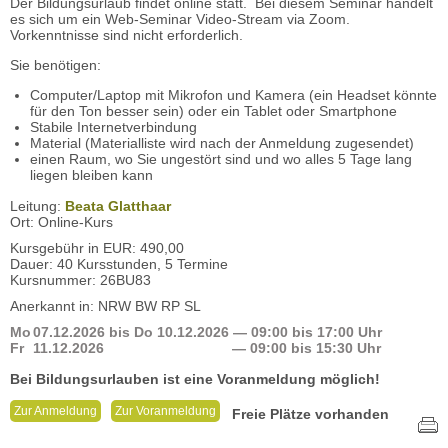
Der Bildungsurlaub findet online statt. Bei diesem Seminar handelt
es sich um ein Web-Seminar Video-Stream via Zoom.
Vorkenntnisse sind nicht erforderlich.
Sie benötigen:
Computer/Laptop mit Mikrofon und Kamera (ein Headset könnte
für den Ton besser sein) oder ein Tablet oder Smartphone
Stabile Internetverbindung
Material (Materialliste wird nach der Anmeldung zugesendet)
einen Raum, wo Sie ungestört sind und wo alles 5 Tage lang
liegen bleiben kann
Leitung:
Beata Glatthaar
Ort: Online-Kurs
Kursgebühr in EUR: 490,00
Dauer: 40 Kursstunden, 5 Termine
Kursnummer: 26BU83
Anerkannt in: NRW BW RP SL
Mo
07.12.2026
bis
Do
10.12.2026
— 09:00 bis 17:00 Uhr
Fr
11.12.2026
— 09:00 bis 15:30 Uhr
Bei Bildungsurlauben ist eine Voranmeldung möglich!
Zur Anmeldung
Zur Voranmeldung
Freie Plätze vorhanden