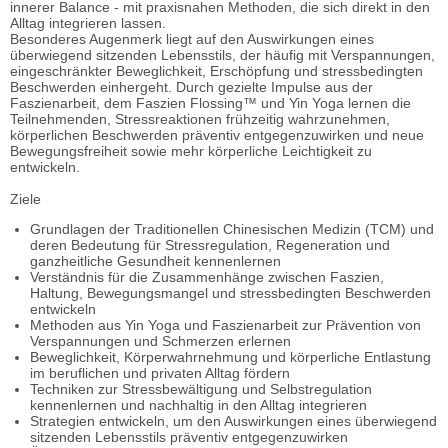
innerer Balance - mit praxisnahen Methoden, die sich direkt in den
Alltag integrieren lassen.
Besonderes Augenmerk liegt auf den Auswirkungen eines
überwiegend sitzenden Lebensstils, der häufig mit Verspannungen,
eingeschränkter Beweglichkeit, Erschöpfung und stressbedingten
Beschwerden einhergeht. Durch gezielte Impulse aus der
Faszienarbeit, dem Faszien Flossing™ und Yin Yoga lernen die
Teilnehmenden, Stressreaktionen frühzeitig wahrzunehmen,
körperlichen Beschwerden präventiv entgegenzuwirken und neue
Bewegungsfreiheit sowie mehr körperliche Leichtigkeit zu
entwickeln.
Ziele
Grundlagen der Traditionellen Chinesischen Medizin (TCM) und
deren Bedeutung für Stressregulation, Regeneration und
ganzheitliche Gesundheit kennenlernen
Verständnis für die Zusammenhänge zwischen Faszien,
Haltung, Bewegungsmangel und stressbedingten Beschwerden
entwickeln
Methoden aus Yin Yoga und Faszienarbeit zur Prävention von
Verspannungen und Schmerzen erlernen
Beweglichkeit, Körperwahrnehmung und körperliche Entlastung
im beruflichen und privaten Alltag fördern
Techniken zur Stressbewältigung und Selbstregulation
kennenlernen und nachhaltig in den Alltag integrieren
Strategien entwickeln, um den Auswirkungen eines überwiegend
sitzenden Lebensstils präventiv entgegenzuwirken