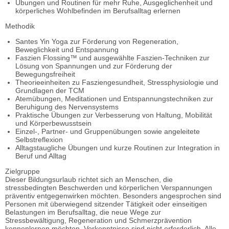
Übungen und Routinen für mehr Ruhe, Ausgeglichenheit und
körperliches Wohlbefinden im Berufsalltag erlernen
Methodik
Santes Yin Yoga zur Förderung von Regeneration,
Beweglichkeit und Entspannung
Faszien Flossing™ und ausgewählte Faszien-Techniken zur
Lösung von Spannungen und zur Förderung der
Bewegungsfreiheit
Theorieeinheiten zu Fasziengesundheit, Stressphysiologie und
Grundlagen der TCM
Atemübungen, Meditationen und Entspannungstechniken zur
Beruhigung des Nervensystems
Praktische Übungen zur Verbesserung von Haltung, Mobilität
und Körperbewusstsein
Einzel-, Partner- und Gruppenübungen sowie angeleitete
Selbstreflexion
Alltagstaugliche Übungen und kurze Routinen zur Integration in
Beruf und Alltag
Zielgruppe
Dieser Bildungsurlaub richtet sich an Menschen, die
stressbedingten Beschwerden und körperlichen Verspannungen
präventiv entgegenwirken möchten. Besonders angesprochen sind
Personen mit überwiegend sitzender Tätigkeit oder einseitigen
Belastungen im Berufsalltag, die neue Wege zur
Stressbewältigung, Regeneration und Schmerzprävention
kennenlernen möchten. Vorkenntnisse sind nicht erforderlich. Alle