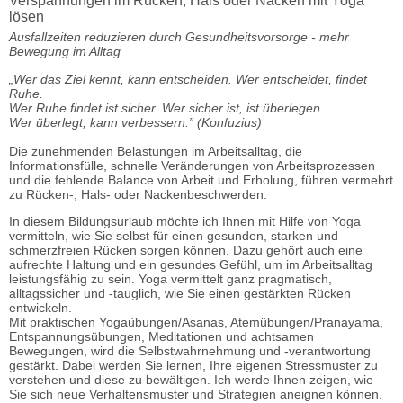
Verspannungen im Rücken, Hals oder Nacken mit Yoga
lösen
Ausfallzeiten reduzieren durch Gesundheitsvorsorge - mehr
Bewegung im Alltag
„Wer das Ziel kennt, kann entscheiden. Wer entscheidet, findet
Ruhe.
Wer Ruhe findet ist sicher. Wer sicher ist, ist überlegen.
Wer überlegt, kann verbessern.” (Konfuzius)
Die zunehmenden Belastungen im Arbeitsalltag, die
Informationsfülle, schnelle Veränderungen von Arbeitsprozessen
und die fehlende Balance von Arbeit und Erholung, führen vermehrt
zu Rücken-, Hals- oder Nackenbeschwerden.
In diesem Bildungsurlaub möchte ich Ihnen mit Hilfe von Yoga
vermitteln, wie Sie selbst für einen gesunden, starken und
schmerzfreien Rücken sorgen können. Dazu gehört auch eine
aufrechte Haltung und ein gesundes Gefühl, um im Arbeitsalltag
leistungsfähig zu sein. Yoga vermittelt ganz pragmatisch,
alltagssicher und -tauglich, wie Sie einen gestärkten Rücken
entwickeln.
Mit praktischen Yogaübungen/Asanas, Atemübungen/Pranayama,
Entspannungsübungen, Meditationen und achtsamen
Bewegungen, wird die Selbstwahrnehmung und -verantwortung
gestärkt. Dabei werden Sie lernen, Ihre eigenen Stressmuster zu
verstehen und diese zu bewältigen. Ich werde Ihnen zeigen, wie
Sie sich neue Verhaltensmuster und Strategien aneignen können.