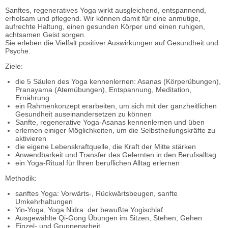
Sanftes, regeneratives Yoga wirkt ausgleichend, entspannend,
erholsam und pflegend. Wir können damit für eine anmutige,
aufrechte Haltung, einen gesunden Körper und einen ruhigen,
achtsamen Geist sorgen.
Sie erleben die Vielfalt positiver Auswirkungen auf Gesundheit und
Psyche.
Ziele:
die 5 Säulen des Yoga kennenlernen: Asanas (Körperübungen),
Pranayama (Atemübungen), Entspannung, Meditation,
Ernährung
ein Rahmenkonzept erarbeiten, um sich mit der ganzheitlichen
Gesundheit auseinandersetzen zu können
Sanfte, regenerative Yoga-Asanas kennenlernen und üben
erlernen einiger Möglichkeiten, um die Selbstheilungskräfte zu
aktivieren
die eigene Lebenskraftquelle, die Kraft der Mitte stärken
Anwendbarkeit und Transfer des Gelernten in den Berufsalltag
ein Yoga-Ritual für Ihren beruflichen Alltag erlernen
Methodik:
sanftes Yoga: Vorwärts-, Rückwärtsbeugen, sanfte
Umkehrhaltungen
Yin-Yoga, Yoga Nidra: der bewußte Yogischlaf
Ausgewählte Qi-Gong Übungen im Sitzen, Stehen, Gehen
Einzel- und Gruppenarbeit