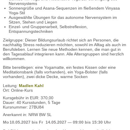
Nervensystems
Sonnengrüße und Asana-Sequenzen im fließendem Vinyasa
Yoga-Stil
Ausgewählte Übungen für das autonome Nervensystem im
Sitzen, Stehen und Liegen
Einzel- und Gruppenarbeit, Selbstreflexion,
Entspannungstechniken
Zielgruppe: Dieser Bildungsurlaub richtet sich an Personen, die
nachhaltig Stress reduzieren möchten, sowohl im Alltag als auch im
Berufsleben. Lernen Sie neue Methoden kennen, die man gut in
den Tagesablauf integrieren kann. Alle Altersgruppen sind herzlich
willkommen.
Bitte bereitlegen: eine Yogamatte, ein festes Kissen oder eine
Meditationsbank (falls vorhanden), ein Yoga-Bolster (falls
vorhanden), zwei dicke Decke, warme Socken
Leitung:
Madlen Kahl
Ort: Online-Kurs
Kursgebühr in EUR: 370,00
Dauer: 40 Kursstunden, 5 Tage
Kursnummer: 27BU84
Anerkannt in: NRW BW SL
Mo
10.05.2027
bis
Fr
14.05.2027
— 09:00 bis 15:30 Uhr