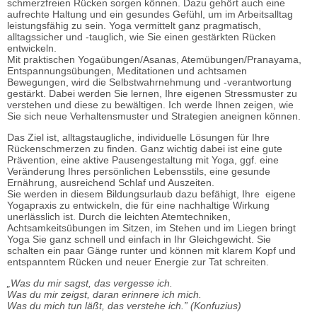
schmerzfreien Rücken sorgen können. Dazu gehört auch eine
aufrechte Haltung und ein gesundes Gefühl, um im Arbeitsalltag
leistungsfähig zu sein. Yoga vermittelt ganz pragmatisch,
alltagssicher und -tauglich, wie Sie einen gestärkten Rücken
entwickeln.
Mit praktischen Yogaübungen/Asanas, Atemübungen/Pranayama,
Entspannungsübungen, Meditationen und achtsamen
Bewegungen, wird die Selbstwahrnehmung und -verantwortung
gestärkt. Dabei werden Sie lernen, Ihre eigenen Stressmuster zu
verstehen und diese zu bewältigen. Ich werde Ihnen zeigen, wie
Sie sich neue Verhaltensmuster und Strategien aneignen können.
Das Ziel ist, alltagstaugliche, individuelle Lösungen für Ihre
Rückenschmerzen zu finden. Ganz wichtig dabei ist eine gute
Prävention, eine aktive Pausengestaltung mit Yoga, ggf. eine
Veränderung Ihres persönlichen Lebensstils, eine gesunde
Ernährung, ausreichend Schlaf und Auszeiten.
Sie werden in diesem Bildungsurlaub dazu befähigt, Ihre eigene
Yogapraxis zu entwickeln, die für eine nachhaltige Wirkung
unerlässlich ist. Durch die leichten Atemtechniken,
Achtsamkeitsübungen im Sitzen, im Stehen und im Liegen bringt
Yoga Sie ganz schnell und einfach in Ihr Gleichgewicht. Sie
schalten ein paar Gänge runter und können mit klarem Kopf und
entspanntem Rücken und neuer Energie zur Tat schreiten.
„Was du mir sagst, das vergesse ich.
Was du mir zeigst, daran erinnere ich mich.
Was du mich tun läßt, das verstehe ich.” (Konfuzius)