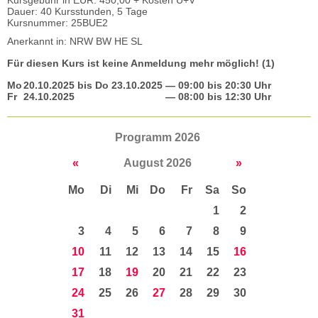
Kursgebühr in EUR: 450,00 + Kosten U+V
Dauer: 40 Kursstunden, 5 Tage
Kursnummer: 25BUE2
Anerkannt in: NRW BW HE SL
Für diesen Kurs ist keine Anmeldung mehr möglich! (1)
Mo
20.10.2025
bis
Do
23.10.2025
— 09:00 bis 20:30 Uhr
Fr
24.10.2025
— 08:00 bis 12:30 Uhr
Programm 2026
«
August 2026
»
Mo
Di
Mi
Do
Fr
Sa
So
1
2
3
4
5
6
7
8
9
10
11
12
13
14
15
16
17
18
19
20
21
22
23
24
25
26
27
28
29
30
31