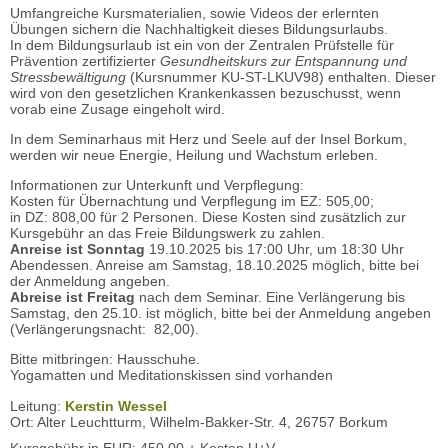
Umfangreiche Kursmaterialien, sowie Videos der erlernten
Übungen sichern die Nachhaltigkeit dieses Bildungsurlaubs.
In dem Bildungsurlaub ist ein von der Zentralen Prüfstelle für
Prävention zertifizierter
Gesundheitskurs zur Entspannung und
Stressbewältigung
(Kursnummer KU-ST-LKUV98) enthalten. Dieser
wird von den gesetzlichen Krankenkassen bezuschusst, wenn
vorab eine Zusage eingeholt wird.
In dem Seminarhaus mit Herz und Seele auf der Insel Borkum,
werden wir neue Energie, Heilung und Wachstum erleben.
Informationen zur Unterkunft und Verpflegung:
Kosten für Übernachtung und Verpflegung im EZ: 505,00;
in DZ: 808,00 für 2 Personen. Diese Kosten sind zusätzlich zur
Kursgebühr an das Freie Bildungswerk zu zahlen.
Anreise ist Sonntag
19.10.2025 bis 17:00 Uhr, um 18:30 Uhr
Abendessen. Anreise am Samstag, 18.10.2025 möglich, bitte bei
der Anmeldung angeben.
Abreise ist Freitag
nach dem Seminar. Eine Verlängerung bis
Samstag, den 25.10. ist möglich, bitte bei der Anmeldung angeben
(Verlängerungsnacht: 82,00).
Bitte mitbringen: Hausschuhe.
Yogamatten und Meditationskissen sind vorhanden
Leitung:
Kerstin Wessel
Ort: Alter Leuchtturm, Wilhelm-Bakker-Str. 4, 26757 Borkum