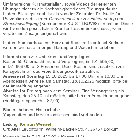
Umfangreiche Kursmaterialien, sowie Videos der erlernten
Übungen sichern die Nachhaltigkeit dieses Bildungsurlaubs.
In dem Bildungsurlaub ist ein von der Zentralen Prüfstelle für
Prävention zertifizierter
Gesundheitskurs zur Entspannung und
Stressbewältigung
(Kursnummer KU-ST-LKUV98) enthalten. Dieser
wird von den gesetzlichen Krankenkassen bezuschusst, wenn
vorab eine Zusage eingeholt wird.
In dem Seminarhaus mit Herz und Seele auf der Insel Borkum,
werden wir neue Energie, Heilung und Wachstum erleben.
Informationen zur Unterkunft und Verpflegung:
Kosten für Übernachtung und Verpflegung im EZ: 505,00;
in DZ: 808,00 für 2 Personen. Diese Kosten sind zusätzlich zur
Kursgebühr an das Freie Bildungswerk zu zahlen.
Anreise ist Sonntag
19.10.2025 bis 17:00 Uhr, um 18:30 Uhr
Abendessen. Anreise am Samstag, 18.10.2025 möglich, bitte bei
der Anmeldung angeben.
Abreise ist Freitag
nach dem Seminar. Eine Verlängerung bis
Samstag, den 25.10. ist möglich, bitte bei der Anmeldung angeben
(Verlängerungsnacht: 82,00).
Bitte mitbringen: Hausschuhe.
Yogamatten und Meditationskissen sind vorhanden
Leitung:
Kerstin Wessel
Ort: Alter Leuchtturm, Wilhelm-Bakker-Str. 4, 26757 Borkum