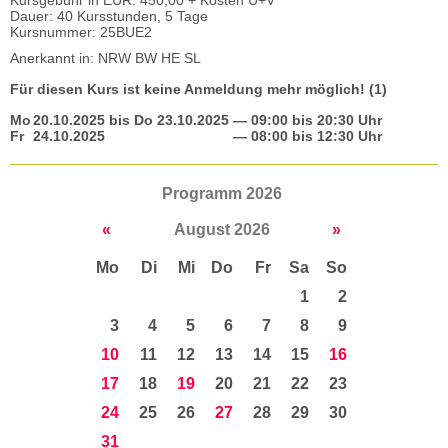
Kursgebühr in EUR: 450,00 + Kosten U+V
Dauer: 40 Kursstunden, 5 Tage
Kursnummer: 25BUE2
Anerkannt in: NRW BW HE SL
Für diesen Kurs ist keine Anmeldung mehr möglich! (1)
Mo
20.10.2025
bis
Do
23.10.2025
— 09:00 bis 20:30 Uhr
Fr
24.10.2025
— 08:00 bis 12:30 Uhr
Programm 2026
«
August 2026
»
Mo
Di
Mi
Do
Fr
Sa
So
1
2
3
4
5
6
7
8
9
10
11
12
13
14
15
16
17
18
19
20
21
22
23
24
25
26
27
28
29
30
31